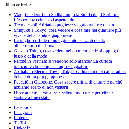
Ultimo articolo:
Viaggio letterario in Sicilia, lungo la Strada degli Scrittori.
L’esperienza che stavi aspettando
Tre mete sull’Adriatico pugliese: viaggio tra luce e mare
Shinjuku a Tokyo, cosa vedere e cosa fare nel quartiere più
vivace della capitale giapponese
Le migliori offerte di noleggio auto senza deposito
all’aeroporto di Tirana
Ginza a Tokyo, cosa vedere nel quartiere dello shopping di
lusso e della moda
Perché in Vietnam si vendono solo arance? La curiosa
tradizione che conquista ogni viaggiatore
Akihabara Electric Town, Tokyo. Guida completa al paradiso
della cultura pop giapponese
Pet café in Giappone. Cosa sapere prima di entrare e perché
abbiamo scelto di non visitarli
Dove andare in vacanza a settembre. 5 mete perfette da
visitare a fine estate.
Facebook
Instagram
Pinterest
TikTok
LinkedIn