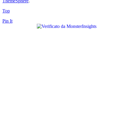
ThemeSphere
.
Top
Pin It