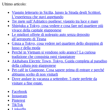
Ultimo articolo:
Viaggio letterario in Sicilia, lungo la Strada degli Scrittori.
L’esperienza che stavi aspettando
Tre mete sull’Adriatico pugliese: viaggio tra luce e mare
Shinjuku a Tokyo, cosa vedere e cosa fare nel quartiere più
vivace della capitale giapponese
Le migliori offerte di noleggio auto senza deposito
all’aeroporto di Tirana
Ginza a Tokyo, cosa vedere nel quartiere dello shopping di
lusso e della moda
Perché in Vietnam si vendono solo arance? La curiosa
tradizione che conquista ogni viaggiatore
Akihabara Electric Town, Tokyo. Guida completa al paradiso
della cultura pop giapponese
Pet café in Giappone. Cosa sapere prima di entrare e perché
abbiamo scelto di non visitarli
Dove andare in vacanza a settembre. 5 mete perfette da
visitare a fine estate.
Facebook
Instagram
Pinterest
TikTok
LinkedIn