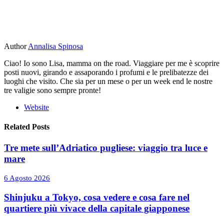
Author
Annalisa Spinosa
Ciao! Io sono Lisa, mamma on the road. Viaggiare per me è scoprire
posti nuovi, girando e assaporando i profumi e le prelibatezze dei
luoghi che visito. Che sia per un mese o per un week end le nostre
tre valigie sono sempre pronte!
Website
Related Posts
Tre mete sull’Adriatico pugliese: viaggio tra luce e
mare
6 Agosto 2026
Shinjuku a Tokyo, cosa vedere e cosa fare nel
quartiere più vivace della capitale giapponese