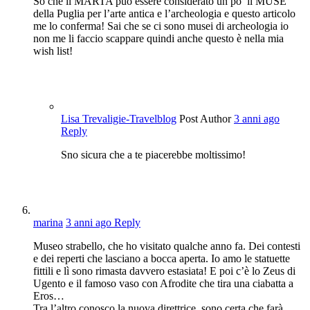
So che il MARTA può essere considerato un po’ il MUSE
della Puglia per l’arte antica e l’archeologia e questo articolo
me lo conferma! Sai che se ci sono musei di archeologia io
non me li faccio scappare quindi anche questo è nella mia
wish list!
Lisa Trevaligie-Travelblog
Post Author
3 anni ago
Reply
Sno sicura che a te piacerebbe moltissimo!
marina
3 anni ago
Reply
Museo strabello, che ho visitato qualche anno fa. Dei contesti
e dei reperti che lasciano a bocca aperta. Io amo le statuette
fittili e lì sono rimasta davvero estasiata! E poi c’è lo Zeus di
Ugento e il famoso vaso con Afrodite che tira una ciabatta a
Eros…
Tra l’altro conosco la nuova direttrice, sono certa che farà