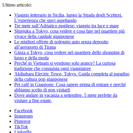
Ultimo articolo:
Viaggio letterario in Sicilia, lungo la Strada degli Scrittori.
L’esperienza che stavi aspettando
Tre mete sull’Adriatico pugliese: viaggio tra luce e mare
Shinjuku a Tokyo, cosa vedere e cosa fare nel quartiere più
vivace della capitale giapponese
Le migliori offerte di noleggio auto senza deposito
all’aeroporto di Tirana
Ginza a Tokyo, cosa vedere nel quartiere dello shopping di
lusso e della moda
Perché in Vietnam si vendono solo arance? La curiosa
tradizione che conquista ogni viaggiatore
Akihabara Electric Town, Tokyo. Guida completa al paradiso
della cultura pop giapponese
Pet café in Giappone. Cosa sapere prima di entrare e perché
abbiamo scelto di non visitarli
Dove andare in vacanza a settembre. 5 mete perfette da
visitare a fine estate.
Facebook
Instagram
Pinterest
TikTok
LinkedIn