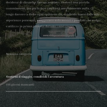
deciderai di cliccarli e fare un acquisto, riceverò una piccola
commissione, ma per te non cambierà assolutamente nulla. Ci
tengo davvero a dirlo: ogni opinione che condivido nasce dalle mie
esperienze personali, e suggerisco solo servizi e prodotti che scelgo
e utilizzo in prima persona durante i miei viaggi.
Nessuna categoria
Sostieni il viaggio, condividi l’avventura
116
giorni mancanti