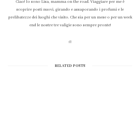
Ciao! Io sono Lisa, mamma on the road. Viaggiare per me è
scoprire posti nuovi, girando e assaporando i profumi e le
prelibatezze dei luoghi che visito. Che sia per un mese o per un week
end le nostre tre valigie sono sempre pronte!
W
e
b
s
i
t
RELATED POSTS
e