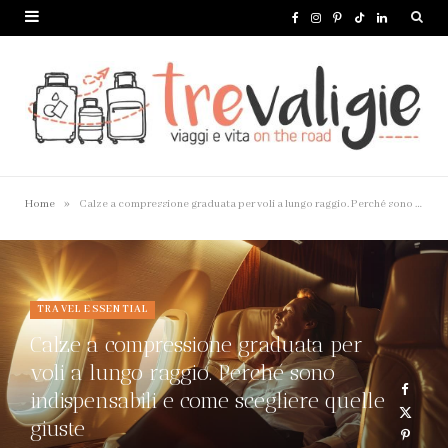
F
I
P
T
L
a
n
i
i
i
c
s
n
k
n
e
t
t
T
k
b
a
e
o
e
o
g
r
k
d
»
Home
Calze a compressione graduata per voli a lungo raggio. Perché sono indispensabili e come scegliere quelle giuste
o
r
e
I
k
a
s
n
m
t
TRAVEL ESSENTIAL
Calze a compressione graduata per
voli a lungo raggio. Perché sono
indispensabili e come scegliere quelle
giuste