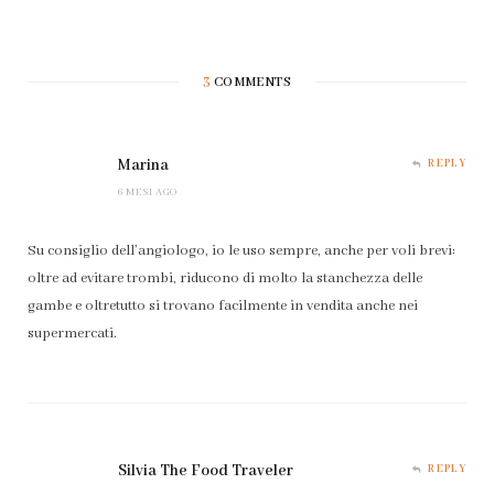
3
COMMENTS
Marina
REPLY
6 MESI AGO
Su consiglio dell’angiologo, io le uso sempre, anche per voli brevi:
oltre ad evitare trombi, riducono di molto la stanchezza delle
gambe e oltretutto si trovano facilmente in vendita anche nei
supermercati.
Silvia The Food Traveler
REPLY