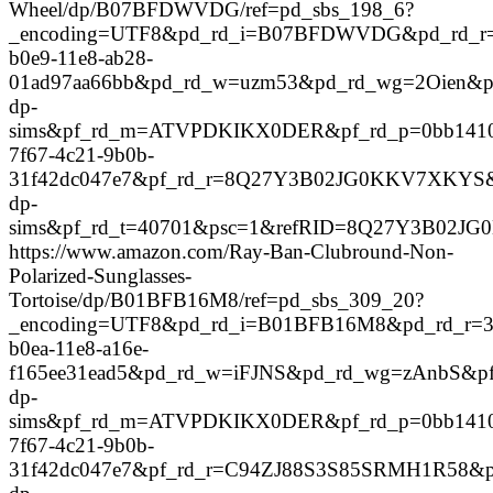
Wheel/dp/B07BFDWVDG/ref=pd_sbs_198_6?
_encoding=UTF8&pd_rd_i=B07BFDWVDG&pd_rd_r=
b0e9-11e8-ab28-
01ad97aa66bb&pd_rd_w=uzm53&pd_rd_wg=2Oien&pf_
dp-
sims&pf_rd_m=ATVPDKIKX0DER&pf_rd_p=0bb141
7f67-4c21-9b0b-
31f42dc047e7&pf_rd_r=8Q27Y3B02JG0KKV7XKYS&p
dp-
sims&pf_rd_t=40701&psc=1&refRID=8Q27Y3B02J
https://www.amazon.com/Ray-Ban-Clubround-Non-
Polarized-Sunglasses-
Tortoise/dp/B01BFB16M8/ref=pd_sbs_309_20?
_encoding=UTF8&pd_rd_i=B01BFB16M8&pd_rd_r=3
b0ea-11e8-a16e-
f165ee31ead5&pd_rd_w=iFJNS&pd_rd_wg=zAnbS&pf_
dp-
sims&pf_rd_m=ATVPDKIKX0DER&pf_rd_p=0bb141
7f67-4c21-9b0b-
31f42dc047e7&pf_rd_r=C94ZJ88S3S85SRMH1R58&pf