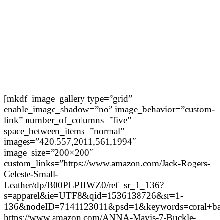
[mkdf_image_gallery type=”grid”
enable_image_shadow=”no” image_behavior=”custom-
link” number_of_columns=”five”
space_between_items=”normal”
images=”420,557,2011,561,1994″
image_size=”200×200″
custom_links=”https://www.amazon.com/Jack-Rogers-
Celeste-Small-
Leather/dp/B00PLPHWZ0/ref=sr_1_136?
s=apparel&ie=UTF8&qid=1536138726&sr=1-
136&nodeID=7141123011&psd=1&keywords=coral+ba
https://www.amazon.com/ANNA-Mavis-7-Buckle-