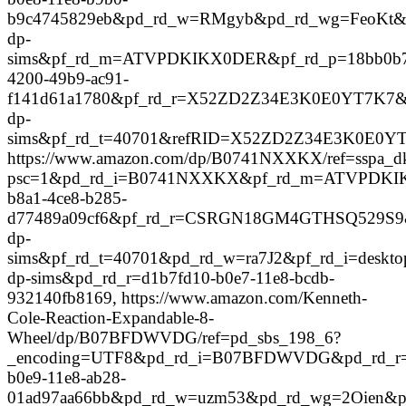
b9c4745829eb&pd_rd_w=RMgyb&pd_rd_wg=FeoKt&pf
dp-
sims&pf_rd_m=ATVPDKIKX0DER&pf_rd_p=18bb0b
4200-49b9-ac91-
f141d61a1780&pf_rd_r=X52ZD2Z34E3K0E0YT7K7&pf
dp-
sims&pf_rd_t=40701&refRID=X52ZD2Z34E3K0E0Y
https://www.amazon.com/dp/B0741NXXKX/ref=sspa_dk
psc=1&pd_rd_i=B0741NXXKX&pf_rd_m=ATVPDKIK
b8a1-4ce8-b285-
d77489a09cf6&pf_rd_r=CSRGN18GM4GTHSQ529S9&
dp-
sims&pf_rd_t=40701&pd_rd_w=ra7J2&pf_rd_i=deskto
dp-sims&pd_rd_r=d1b7fd10-b0e7-11e8-bcdb-
932140fb8169, https://www.amazon.com/Kenneth-
Cole-Reaction-Expandable-8-
Wheel/dp/B07BFDWVDG/ref=pd_sbs_198_6?
_encoding=UTF8&pd_rd_i=B07BFDWVDG&pd_rd_r=
b0e9-11e8-ab28-
01ad97aa66bb&pd_rd_w=uzm53&pd_rd_wg=2Oien&pf_