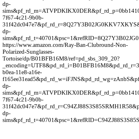
dp-
sims&pf_rd_m=ATVPDKIKX0DER&pf_rd_p=0bb141
7f67-4c21-9b0b-
31f42dc047e7&pf_rd_r=8Q27Y3B02JG0KKV7XKYS&p
dp-
sims&pf_rd_t=40701&psc=1&refRID=8Q27Y3B02J
https://www.amazon.com/Ray-Ban-Clubround-Non-
Polarized-Sunglasses-
Tortoise/dp/B01BFB16M8/ref=pd_sbs_309_20?
_encoding=UTF8&pd_rd_i=B01BFB16M8&pd_rd_r=3
b0ea-11e8-a16e-
f165ee31ead5&pd_rd_w=iFJNS&pd_rd_wg=zAnbS&pf_
dp-
sims&pf_rd_m=ATVPDKIKX0DER&pf_rd_p=0bb141
7f67-4c21-9b0b-
31f42dc047e7&pf_rd_r=C94ZJ88S3S85SRMH1R58&pf
dp-
sims&pf_rd_t=40701&psc=1&refRID=C94ZJ88S3S8