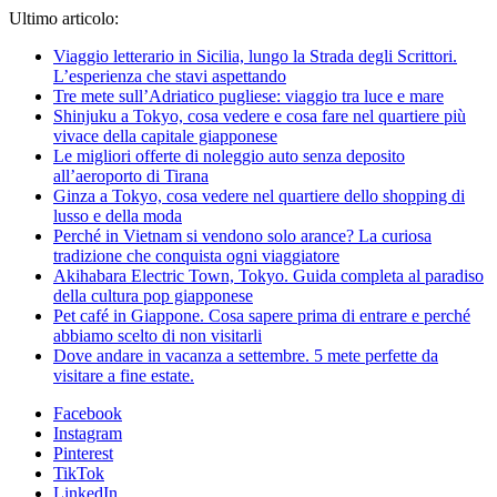
Ultimo articolo:
Viaggio letterario in Sicilia, lungo la Strada degli Scrittori.
L’esperienza che stavi aspettando
Tre mete sull’Adriatico pugliese: viaggio tra luce e mare
Shinjuku a Tokyo, cosa vedere e cosa fare nel quartiere più
vivace della capitale giapponese
Le migliori offerte di noleggio auto senza deposito
all’aeroporto di Tirana
Ginza a Tokyo, cosa vedere nel quartiere dello shopping di
lusso e della moda
Perché in Vietnam si vendono solo arance? La curiosa
tradizione che conquista ogni viaggiatore
Akihabara Electric Town, Tokyo. Guida completa al paradiso
della cultura pop giapponese
Pet café in Giappone. Cosa sapere prima di entrare e perché
abbiamo scelto di non visitarli
Dove andare in vacanza a settembre. 5 mete perfette da
visitare a fine estate.
Facebook
Instagram
Pinterest
TikTok
LinkedIn