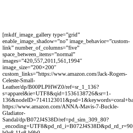
[mkdf_image_gallery type=”grid”
enable_image_shadow=”no” image_behavior=”custom-
link” number_of_columns=”five”
space_between_items=”normal”
images=”420,557,2011,561,1994″
image_size=”200×200″
custom_links=”https://www.amazon.com/Jack-Rogers-
Celeste-Small-
Leather/dp/B00PLPHWZ0/ref=sr_1_136?
s=apparel&ie=UTF8&qid=1536138726&sr=1-
136&nodeID=7141123011&psd=1&keywords=coral+ba
https://www.amazon.com/ANNA-Mavis-7-Buckle-
Gladiator-
Sandal/dp/B072J4S38D/ref=pd_sim_309_80?
_encoding=UTF8&pd_rd_i=B072J4S38D&pd_rd_r=90
b0e8-11e8-b9b0-