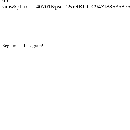
dp-
sims&pf_rd_t=40701&psc=1&refRID=C94ZJ88S3S8
Seguimi su Instagram!