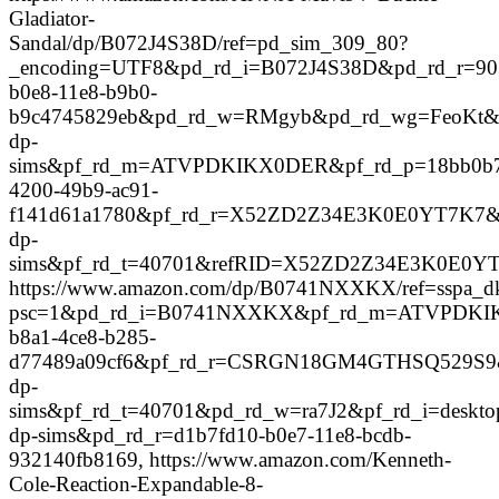
Gladiator-
Sandal/dp/B072J4S38D/ref=pd_sim_309_80?
_encoding=UTF8&pd_rd_i=B072J4S38D&pd_rd_r=90
b0e8-11e8-b9b0-
b9c4745829eb&pd_rd_w=RMgyb&pd_rd_wg=FeoKt&pf
dp-
sims&pf_rd_m=ATVPDKIKX0DER&pf_rd_p=18bb0b
4200-49b9-ac91-
f141d61a1780&pf_rd_r=X52ZD2Z34E3K0E0YT7K7&pf
dp-
sims&pf_rd_t=40701&refRID=X52ZD2Z34E3K0E0Y
https://www.amazon.com/dp/B0741NXXKX/ref=sspa_dk
psc=1&pd_rd_i=B0741NXXKX&pf_rd_m=ATVPDKIK
b8a1-4ce8-b285-
d77489a09cf6&pf_rd_r=CSRGN18GM4GTHSQ529S9&
dp-
sims&pf_rd_t=40701&pd_rd_w=ra7J2&pf_rd_i=deskto
dp-sims&pd_rd_r=d1b7fd10-b0e7-11e8-bcdb-
932140fb8169, https://www.amazon.com/Kenneth-
Cole-Reaction-Expandable-8-