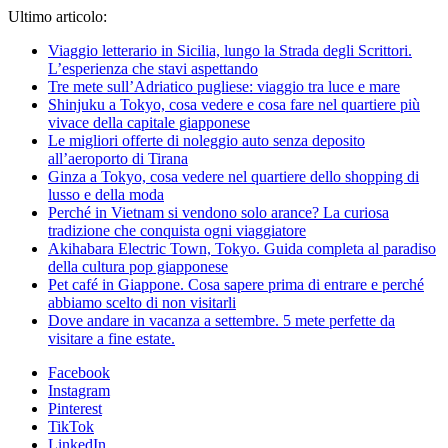
Ultimo articolo:
Viaggio letterario in Sicilia, lungo la Strada degli Scrittori.
L’esperienza che stavi aspettando
Tre mete sull’Adriatico pugliese: viaggio tra luce e mare
Shinjuku a Tokyo, cosa vedere e cosa fare nel quartiere più
vivace della capitale giapponese
Le migliori offerte di noleggio auto senza deposito
all’aeroporto di Tirana
Ginza a Tokyo, cosa vedere nel quartiere dello shopping di
lusso e della moda
Perché in Vietnam si vendono solo arance? La curiosa
tradizione che conquista ogni viaggiatore
Akihabara Electric Town, Tokyo. Guida completa al paradiso
della cultura pop giapponese
Pet café in Giappone. Cosa sapere prima di entrare e perché
abbiamo scelto di non visitarli
Dove andare in vacanza a settembre. 5 mete perfette da
visitare a fine estate.
Facebook
Instagram
Pinterest
TikTok
LinkedIn