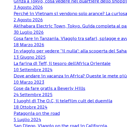
Ginza a Tokyo, cosa vedere nel quartiere dello shoppi
3 Agosto 2026
Perché in Vietnam si vendono solo arance? La curiosa
2 Agosto 2026
Akihabara Electric Town, Tokyo. Guida completa al pa
30 Luglio 2026
Cosa fare in Tanzania. Viaggio tra safari, spiagge e a
18 Marzo 2026
In viaggio per vedere “il nulla”: alla scoperta del Sa
13 Giugno 2025
La farina di Teff, il tesoro dell’Africa Orientale
10 Settembre 2024
Dove andare in vacanza in Africa? Queste le mete pi
10 Marzo 2023
Cose da fare gratis a Beverly Hills
24 Settembre 2025
I luoghi di The O.C, il telefilm cult del duemila
18 Ottobre 2024
Patagonia on the road
5 Luglio 2024
San Diego. Viaggio on the road in California.