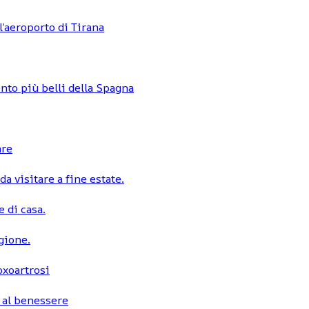
l’aeroporto di Tirana
nto più belli della Spagna
are
a visitare a fine estate.
 di casa.
egione.
coxoartrosi
 al benessere