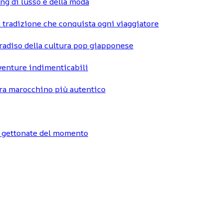
ng di lusso e della moda
 tradizione che conquista ogni viaggiatore
radiso della cultura pop giapponese
vventure indimenticabili
hara marocchino più autentico
ù gettonate del momento