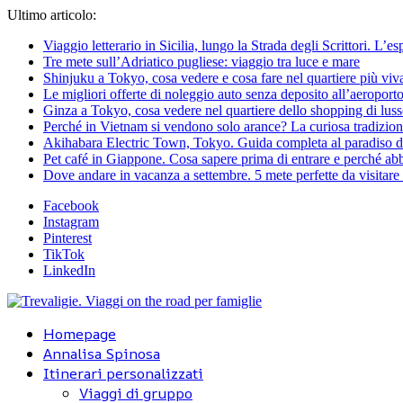
Ultimo articolo:
Viaggio letterario in Sicilia, lungo la Strada degli Scrittori. L’e
Tre mete sull’Adriatico pugliese: viaggio tra luce e mare
Shinjuku a Tokyo, cosa vedere e cosa fare nel quartiere più viv
Le migliori offerte di noleggio auto senza deposito all’aeroporto
Ginza a Tokyo, cosa vedere nel quartiere dello shopping di lus
Perché in Vietnam si vendono solo arance? La curiosa tradizion
Akihabara Electric Town, Tokyo. Guida completa al paradiso d
Pet café in Giappone. Cosa sapere prima di entrare e perché abbi
Dove andare in vacanza a settembre. 5 mete perfette da visitare a
Facebook
Instagram
Pinterest
TikTok
LinkedIn
Homepage
Annalisa Spinosa
Itinerari personalizzati
Viaggi di gruppo