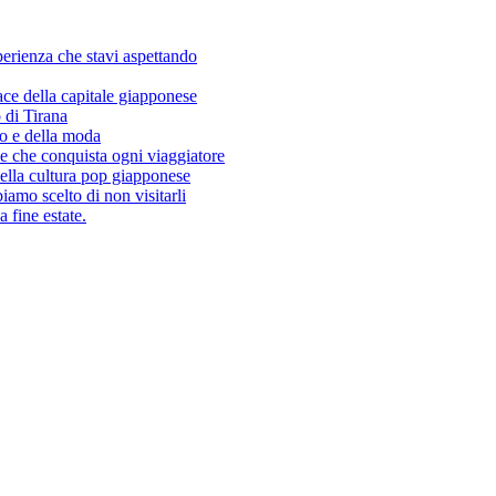
sperienza che stavi aspettando
ace della capitale giapponese
 di Tirana
so e della moda
e che conquista ogni viaggiatore
ella cultura pop giapponese
amo scelto di non visitarli
 fine estate.