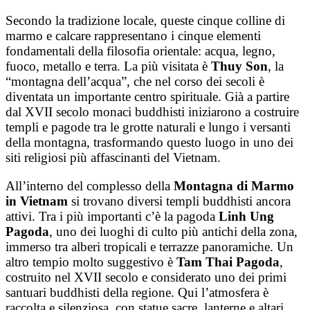
Secondo la tradizione locale, queste cinque colline di
marmo e calcare rappresentano i cinque elementi
fondamentali della filosofia orientale: acqua, legno,
fuoco, metallo e terra. La più visitata è
Thuy Son
, la
“montagna dell’acqua”, che nel corso dei secoli è
diventata un importante centro spirituale. Già a partire
dal XVII secolo monaci buddhisti iniziarono a costruire
templi e pagode tra le grotte naturali e lungo i versanti
della montagna, trasformando questo luogo in uno dei
siti religiosi più affascinanti del Vietnam.
All’interno del complesso della
Montagna di Marmo
in Vietnam
si trovano diversi templi buddhisti ancora
attivi. Tra i più importanti c’è la pagoda
Linh Ung
Pagoda
, uno dei luoghi di culto più antichi della zona,
immerso tra alberi tropicali e terrazze panoramiche. Un
altro tempio molto suggestivo è
Tam Thai Pagoda
,
costruito nel XVII secolo e considerato uno dei primi
santuari buddhisti della regione. Qui l’atmosfera è
raccolta e silenziosa, con statue sacre, lanterne e altari