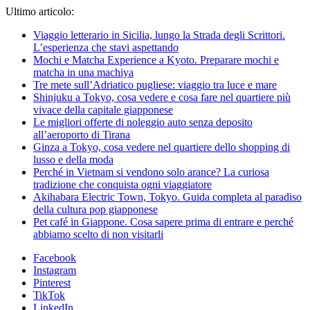
Ultimo articolo:
Viaggio letterario in Sicilia, lungo la Strada degli Scrittori.
L’esperienza che stavi aspettando
Mochi e Matcha Experience a Kyoto. Preparare mochi e
matcha in una machiya
Tre mete sull’Adriatico pugliese: viaggio tra luce e mare
Shinjuku a Tokyo, cosa vedere e cosa fare nel quartiere più
vivace della capitale giapponese
Le migliori offerte di noleggio auto senza deposito
all’aeroporto di Tirana
Ginza a Tokyo, cosa vedere nel quartiere dello shopping di
lusso e della moda
Perché in Vietnam si vendono solo arance? La curiosa
tradizione che conquista ogni viaggiatore
Akihabara Electric Town, Tokyo. Guida completa al paradiso
della cultura pop giapponese
Pet café in Giappone. Cosa sapere prima di entrare e perché
abbiamo scelto di non visitarli
Facebook
Instagram
Pinterest
TikTok
LinkedIn