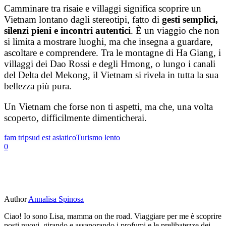
Camminare tra risaie e villaggi significa scoprire un
Vietnam lontano dagli stereotipi, fatto di
gesti semplici,
silenzi pieni e incontri autentici
. È un viaggio che non
si limita a mostrare luoghi, ma che insegna a guardare,
ascoltare e comprendere. Tra le montagne di Ha Giang, i
villaggi dei Dao Rossi e degli Hmong, o lungo i canali
del Delta del Mekong, il Vietnam si rivela in tutta la sua
bellezza più pura.
Un Vietnam che forse non ti aspetti, ma che, una volta
scoperto, difficilmente dimenticherai.
fam trip
sud est asiatico
Turismo lento
0
Author
Annalisa Spinosa
Ciao! Io sono Lisa, mamma on the road. Viaggiare per me è scoprire
posti nuovi, girando e assaporando i profumi e le prelibatezze dei