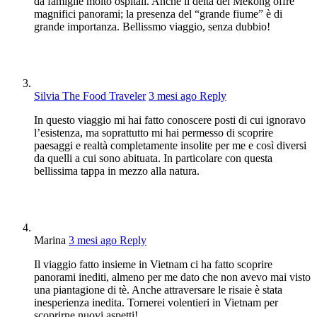
da famiglie molto ospitali. Anche il delta del Mekong offre
magnifici panorami; la presenza del “grande fiume” è di
grande importanza. Bellissmo viaggio, senza dubbio!
Silvia The Food Traveler
3 mesi ago
Reply
In questo viaggio mi hai fatto conoscere posti di cui ignoravo
l’esistenza, ma soprattutto mi hai permesso di scoprire
paesaggi e realtà completamente insolite per me e così diversi
da quelli a cui sono abituata. In particolare con questa
bellissima tappa in mezzo alla natura.
Marina
3 mesi ago
Reply
Il viaggio fatto insieme in Vietnam ci ha fatto scoprire
panorami inediti, almeno per me dato che non avevo mai visto
una piantagione di tè. Anche attraversare le risaie è stata
inesperienza inedita. Tornerei volentieri in Vietnam per
scoprirne nuovi aspetti!