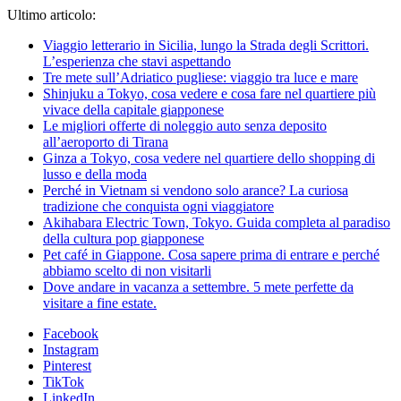
Ultimo articolo:
Viaggio letterario in Sicilia, lungo la Strada degli Scrittori.
L’esperienza che stavi aspettando
Tre mete sull’Adriatico pugliese: viaggio tra luce e mare
Shinjuku a Tokyo, cosa vedere e cosa fare nel quartiere più
vivace della capitale giapponese
Le migliori offerte di noleggio auto senza deposito
all’aeroporto di Tirana
Ginza a Tokyo, cosa vedere nel quartiere dello shopping di
lusso e della moda
Perché in Vietnam si vendono solo arance? La curiosa
tradizione che conquista ogni viaggiatore
Akihabara Electric Town, Tokyo. Guida completa al paradiso
della cultura pop giapponese
Pet café in Giappone. Cosa sapere prima di entrare e perché
abbiamo scelto di non visitarli
Dove andare in vacanza a settembre. 5 mete perfette da
visitare a fine estate.
Facebook
Instagram
Pinterest
TikTok
LinkedIn