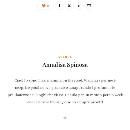
0
AUTHOR
Annalisa Spinosa
Ciao! Io sono Lisa, mamma on the road. Viaggiare per me è
scoprire posti nuovi, girando e assaporando i profumi e le
prelibatezze dei luoghi che visito. Che sia per un mese o per un week
end le nostre tre valigie sono sempre pronte!
W
e
b
s