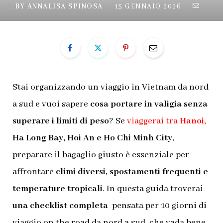
BY
ANNALISA SPINOSA
15 GENNAIO 2026
Stai organizzando un viaggio in Vietnam da nord
a sud e vuoi sapere
cosa portare in valigia senza
superare i limiti di peso
? Se
viaggerai tra
Hanoi,
Ha Long Bay, Hoi An e Ho Chi Minh City
,
preparare il bagaglio giusto è essenziale per
affrontare
climi diversi, spostamenti frequenti e
temperature tropicali
. In questa guida troverai
una checklist completa
pensata per 10 giorni di
viaggio on the road da nord a sud, che vada bene