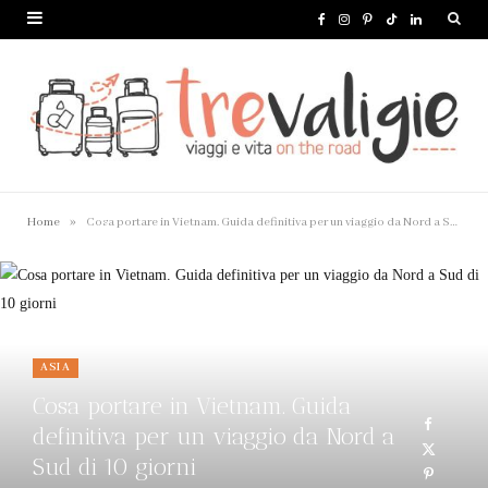
F
I
P
T
L
a
n
i
i
i
c
s
n
k
n
e
t
t
T
k
b
a
e
o
e
o
g
r
k
d
»
Home
Cosa portare in Vietnam. Guida definitiva per un viaggio da Nord a Sud di 10 giorni
o
r
e
I
k
a
s
n
m
t
ASIA
Cosa portare in Vietnam. Guida
definitiva per un viaggio da Nord a
Sud di 10 giorni