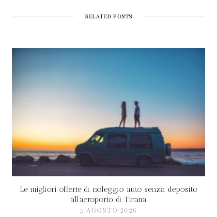
i
t
RELATED POSTS
e
Le migliori offerte di noleggio auto senza deposito
all’aeroporto di Tirana
3 AGOSTO 2026