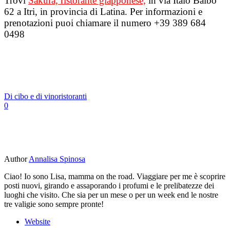
Trovi
Sakura, ristorante giapponese,
in via Italo Balbo
62 a Itri, in provincia di Latina. Per informazioni e
prenotazioni puoi chiamare il numero +39 389 684
0498
Di cibo e di vino
ristoranti
0
Author
Annalisa Spinosa
Ciao! Io sono Lisa, mamma on the road. Viaggiare per me è scoprire
posti nuovi, girando e assaporando i profumi e le prelibatezze dei
luoghi che visito. Che sia per un mese o per un week end le nostre
tre valigie sono sempre pronte!
Website