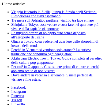
Ultimo articolo:
Viaggio letterario in Sicilia, lungo la Strada degli Scrittori.
L’esperienza che stavi aspettando
Tre mete sull’Adriatico pugliese: viaggio tra luce e mare
Shinjuku a Tokyo, cosa vedere e cosa fare nel quartiere più
vivace della capitale giapponese
Le migliori offerte di noleggio auto senza deposito
all’aeroporto di Tirana
Ginza a Tokyo, cosa vedere nel quartiere dello shopping di
lusso e della moda
Perché in Vietnam si vendono solo arance? La curiosa
tradizione che conquista ogni viaggiatore
Akihabara Electric Town, Tokyo. Guida completa al paradiso
della cultura pop giapponese
Pet café in Giappone. Cosa sapere prima di entrare e perché
abbiamo scelto di non visitarli
Dove andare in vacanza a settembre. 5 mete perfette da
visitare a fine estate.
Facebook
Instagram
Pinterest
TikTok
LinkedIn