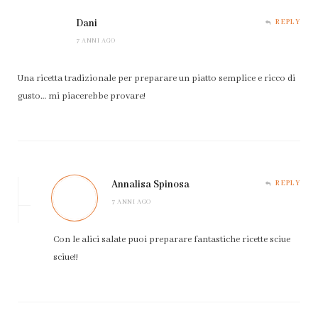
Dani
REPLY
7 ANNI AGO
Una ricetta tradizionale per preparare un piatto semplice e ricco di
gusto… mi piacerebbe provare!
Annalisa Spinosa
REPLY
7 ANNI AGO
Con le alici salate puoi preparare fantastiche ricette sciue
sciue!!