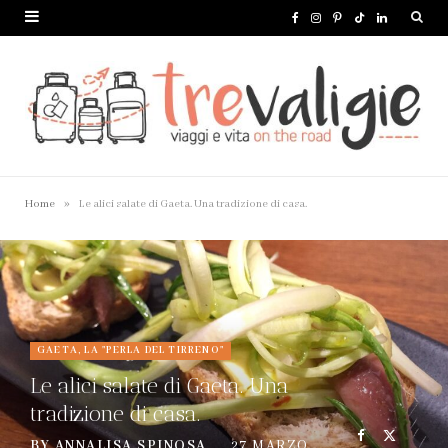
F
I
P
T
L
a
n
i
i
i
c
s
n
k
n
e
t
t
T
k
b
a
e
o
e
o
g
r
k
d
»
Home
Le alici salate di Gaeta. Una tradizione di casa.
o
r
e
I
k
a
s
n
m
t
GAETA, LA "PERLA DEL TIRRENO"
Le alici salate di Gaeta. Una
tradizione di casa.
BY
ANNALISA SPINOSA
27 MARZO