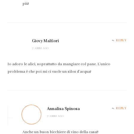
più!
Giovy Malfiori
REPLY
7 ANNI AGO
Io adoro le alici, soprattutto da mangiare col pane. L’unico
problema è che poi mi ci vuole un silos d’acqua!
Annalisa Spinosa
REPLY
7 ANNI AGO
Anche un buon bicchiere di vino della casa!!