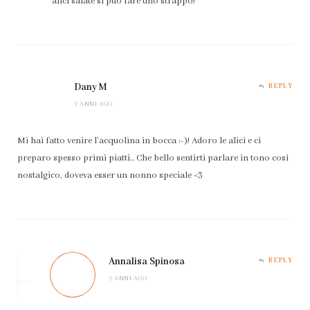
alici salate si può fare uno strappo!
Dany M
REPLY
7 ANNI AGO
Mi hai fatto venire l’acquolina in bocca :-)! Adoro le alici e ci
preparo spesso primi piatti.. Che bello sentirti parlare in tono così
nostalgico, doveva esser un nonno speciale <3
Annalisa Spinosa
REPLY
7 ANNI AGO