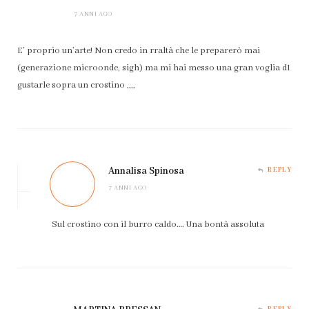
7 ANNI AGO
E’ proprio un’arte! Non credo in rraltà che le preparerò mai
(generazione microonde, sigh) ma mi hai messo una gran voglia dI
gustarle sopra un crostino ,,,,
Annalisa Spinosa
REPLY
7 ANNI AGO
Sul crostino con il burro caldo…. Una bontà assoluta