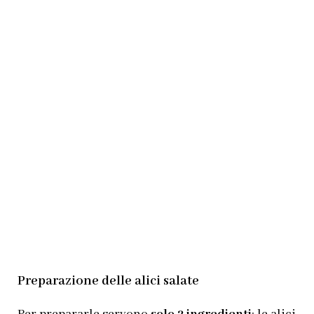
Preparazione delle alici salate
Per prepararle servono
solo 2 ingredienti
: le alici