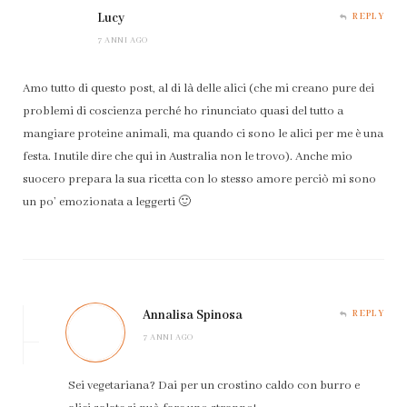
Lucy
REPLY
7 ANNI AGO
Amo tutto di questo post, al di là delle alici (che mi creano pure dei
problemi di coscienza perché ho rinunciato quasi del tutto a
mangiare proteine animali, ma quando ci sono le alici per me è una
festa. Inutile dire che qui in Australia non le trovo). Anche mio
suocero prepara la sua ricetta con lo stesso amore perciò mi sono
un po’ emozionata a leggerti 🙂
Annalisa Spinosa
REPLY
7 ANNI AGO
Sei vegetariana? Dai per un crostino caldo con burro e