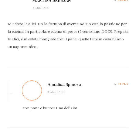
MARTINA BRESSAN
REPLY
7 ANNI AGO
Io adoro le alici. Ho la fortuna di avere uno zio con la passione per
la cucina, in particolare cucina di pesce (è veneziano DOC!). Prepara
le alici, e in estate mangiate con il pane, quelle fatte in casa hanno
un sapore unico..
Annalisa Spinosa
REPLY
7 ANNI AGO
con pane e burro!! Una delizia!