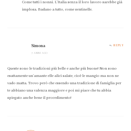
Come tutti i nonni. L’Italia senza il loro lavoro sarebbe già
implosa. Badano a tutto, come sentinelle.
Simona
REPLY
7 ANNI AGO
Queste sono le tradizioni più belle e anche più buone! Non sono
esattamente un’amante elle alici salate, cioè le mangio ma non ne
vado matta. Trovo però che essendo una tradizione di famiglia per
te abbiano una valenza maggiore e poi mi piace che tu abbia
spiegato anche bene il procedimento!