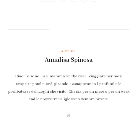
AUTHOR
Annalisa Spinosa
Ciao! Io sono Lisa, mamma on the road. Viaggiare per me è
scoprire posti nuovi, girando e assaporando i profumi e le
prelibatezze dei luoghi che visito. Che sia per un mese o per un week
end le nostre tre valigie sono sempre pronte!
W
e
b
s
i
t