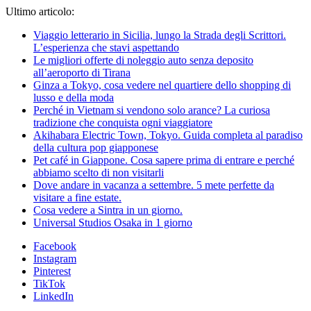
Ultimo articolo:
Viaggio letterario in Sicilia, lungo la Strada degli Scrittori.
L’esperienza che stavi aspettando
Le migliori offerte di noleggio auto senza deposito
all’aeroporto di Tirana
Ginza a Tokyo, cosa vedere nel quartiere dello shopping di
lusso e della moda
Perché in Vietnam si vendono solo arance? La curiosa
tradizione che conquista ogni viaggiatore
Akihabara Electric Town, Tokyo. Guida completa al paradiso
della cultura pop giapponese
Pet café in Giappone. Cosa sapere prima di entrare e perché
abbiamo scelto di non visitarli
Dove andare in vacanza a settembre. 5 mete perfette da
visitare a fine estate.
Cosa vedere a Sintra in un giorno.
Universal Studios Osaka in 1 giorno
Facebook
Instagram
Pinterest
TikTok
LinkedIn