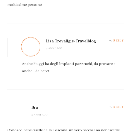
moltissime persone!
Lisa Trevaligie-Travelblog
REPLY
3 ANNI AGO
Anche Fiuggi ha degli impianti pazzeschi, da provare e
anche …da bere!
Bru
REPLY
3 ANNI AGO
Conosco bene quelle della Toscana, un vero toccasana per diverse