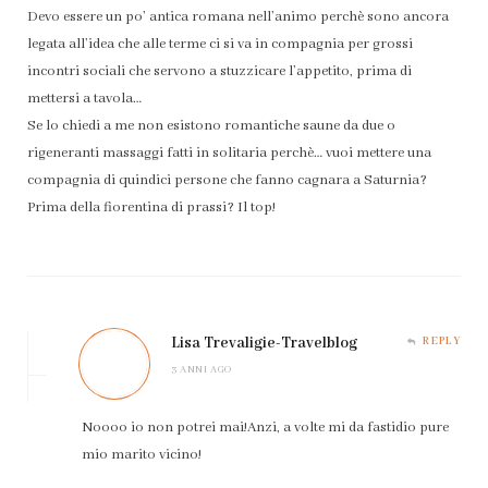
Devo essere un po’ antica romana nell’animo perchè sono ancora
legata all’idea che alle terme ci si va in compagnia per grossi
incontri sociali che servono a stuzzicare l’appetito, prima di
mettersi a tavola…
Se lo chiedi a me non esistono romantiche saune da due o
rigeneranti massaggi fatti in solitaria perchè… vuoi mettere una
compagnia di quindici persone che fanno cagnara a Saturnia?
Prima della fiorentina di prassi? Il top!
Lisa Trevaligie-Travelblog
REPLY
3 ANNI AGO
Noooo io non potrei mai!Anzi, a volte mi da fastidio pure
mio marito vicino!