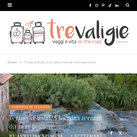
F
I
P
T
L
a
n
i
i
i
c
s
n
k
n
e
t
t
T
k
b
a
e
o
e
o
g
r
k
d
»
Home
Terme in Italia. 5 località termali da non perdere
o
r
e
I
k
a
s
n
m
t
CONSIGLI DI VIAGGIO
Terme in Italia. 5 località termali
da non perdere
BY
ANNALISA SPINOSA
1 SETTEMBRE