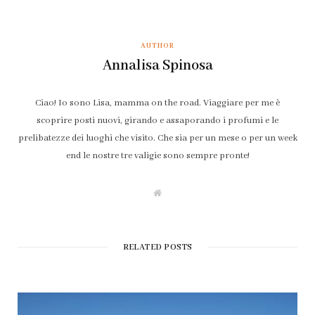
AUTHOR
Annalisa Spinosa
Ciao! Io sono Lisa, mamma on the road. Viaggiare per me è
scoprire posti nuovi, girando e assaporando i profumi e le
prelibatezze dei luoghi che visito. Che sia per un mese o per un week
end le nostre tre valigie sono sempre pronte!
W
e
b
s
i
t
RELATED POSTS
e