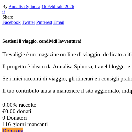
By
Annalisa Spinosa
16 Febbraio 2026
0
Share
Facebook
Twitter
Pinterest
Email
Sostieni il viaggio, condividi lavventura!
Trevaligie è un magazine on line di viaggio, dedicato a itin
Il progetto è ideato da Annalisa Spinosa, travel blogger e t
Se i miei racconti di viaggio, gli itinerari e i consigli pra
Il tuo contributo aiuta a mantenere il sito aggiornato, ind
0.00%
raccolto
€0.00
donati
0
Donatori
116
giorni mancanti
Dona ora