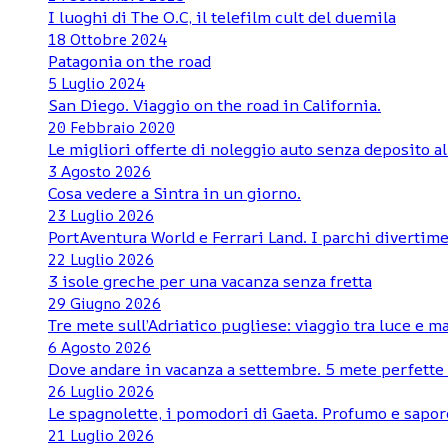
I luoghi di The O.C, il telefilm cult del duemila
18 Ottobre 2024
Patagonia on the road
5 Luglio 2024
San Diego. Viaggio on the road in California.
20 Febbraio 2020
Le migliori offerte di noleggio auto senza deposito al
3 Agosto 2026
Cosa vedere a Sintra in un giorno.
23 Luglio 2026
PortAventura World e Ferrari Land. I parchi divertime
22 Luglio 2026
3 isole greche per una vacanza senza fretta
29 Giugno 2026
Tre mete sull’Adriatico pugliese: viaggio tra luce e m
6 Agosto 2026
Dove andare in vacanza a settembre. 5 mete perfette d
26 Luglio 2026
Le spagnolette, i pomodori di Gaeta. Profumo e sapore
21 Luglio 2026