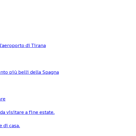
l’aeroporto di Tirana
nto più belli della Spagna
are
a visitare a fine estate.
 di casa.