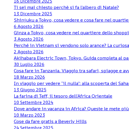
16 Dicembre 2025
Ti sei mai chiesto perchè si fa l’albero di Natale?
13 Dicembre 2025
Shinjuku a Tokyo, cosa vedere e cosa fare nel quartie
6 Agosto 2026
Ginza a Tokyo, cosa vedere nel quartiere dello shoppi
3 Agosto 2026
Perché in Vietnam si vendono solo arance? La curiosa
2 Agosto 2026
Akihabara Electric Town, Tokyo. Guida completa al pa
30 Luglio 2026
Cosa fare in Tanzania. Viaggio tra safari, spiagge e a
18 Marzo 2026
In viaggio per vedere “il nulla”: alla scoperta del Sa
13 Giugno 2025
La farina di Teff, il tesoro dell’Africa Orientale
10 Settembre 2024
Dove andare in vacanza in Africa? Queste le mete pi
10 Marzo 2023
Cose da fare gratis a Beverly Hills
24 Settembre 2025