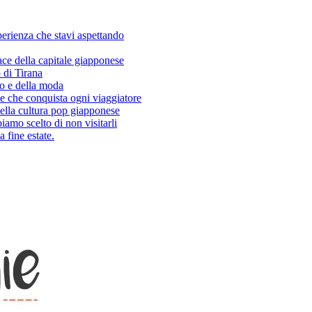
sperienza che stavi aspettando
ace della capitale giapponese
 di Tirana
so e della moda
e che conquista ogni viaggiatore
ella cultura pop giapponese
amo scelto di non visitarli
 fine estate.