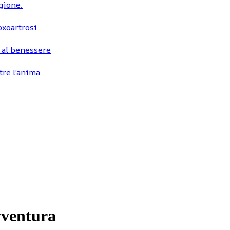
egione.
coxoartrosi
 al benessere
tre l’anima
avventura