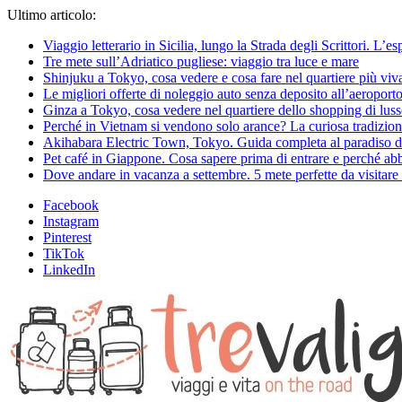
Ultimo articolo:
Viaggio letterario in Sicilia, lungo la Strada degli Scrittori. L’e
Tre mete sull’Adriatico pugliese: viaggio tra luce e mare
Shinjuku a Tokyo, cosa vedere e cosa fare nel quartiere più viv
Le migliori offerte di noleggio auto senza deposito all’aeroporto
Ginza a Tokyo, cosa vedere nel quartiere dello shopping di lus
Perché in Vietnam si vendono solo arance? La curiosa tradizion
Akihabara Electric Town, Tokyo. Guida completa al paradiso d
Pet café in Giappone. Cosa sapere prima di entrare e perché abbi
Dove andare in vacanza a settembre. 5 mete perfette da visitare a
Facebook
Instagram
Pinterest
TikTok
LinkedIn