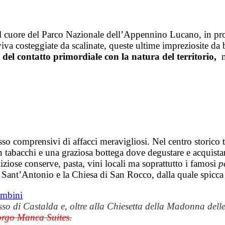
l cuore del Parco Nazionale dell’Appennino Lucano, in prov
viva costeggiate da scalinate, queste ultime impreziosite da ba
 del contatto primordiale con la natura del territorio,
m
esso comprensivi di affacci meravigliosi. Nel centro storico 
n tabacchi e una graziosa bottega dove degustare e acquistare
iziose conserve, pasta, vini locali ma soprattutto i famosi
p
 di Sant’Antonio e la Chiesa di San Rocco, dalla quale spic
asso di Castalda e, oltre alla Chiesetta della Madonna del
rgo Manca Suites.