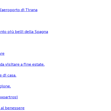
l’aeroporto di Tirana
nto più belli della Spagna
are
a visitare a fine estate.
 di casa.
egione.
coxoartrosi
 al benessere