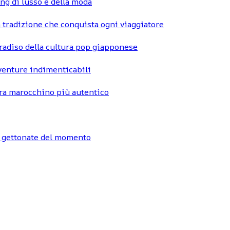
ng di lusso e della moda
 tradizione che conquista ogni viaggiatore
radiso della cultura pop giapponese
vventure indimenticabili
hara marocchino più autentico
ù gettonate del momento