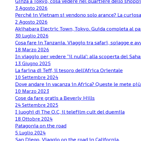
Ginza a Tokyo, cosa vedere nel quartiere dello shoppi
3 Agosto 2026
Perché in Vietnam si vendono solo arance? La curiosa
2 Agosto 2026
Akihabara Electric Town, Tokyo. Guida completa al pa
30 Luglio 2026
Cosa fare in Tanzania. Viaggio tra safari, spiagge e a
18 Marzo 2026
In viaggio per vedere “il nulla”: alla scoperta del Sa
13 Giugno 2025
La farina di Teff, il tesoro dell’Africa Orientale
10 Settembre 2024
Dove andare in vacanza in Africa? Queste le mete pi
10 Marzo 2023
Cose da fare gratis a Beverly Hills
24 Settembre 2025
I luoghi di The O.C, il telefilm cult del duemila
18 Ottobre 2024
Patagonia on the road
5 Luglio 2024
San Diego. Viaggio on the road in California.