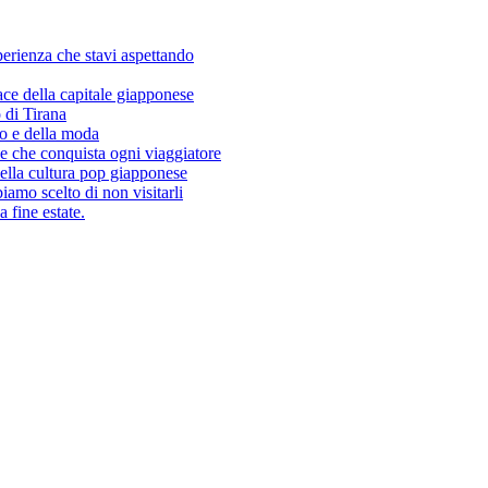
sperienza che stavi aspettando
ace della capitale giapponese
 di Tirana
so e della moda
e che conquista ogni viaggiatore
ella cultura pop giapponese
amo scelto di non visitarli
 fine estate.