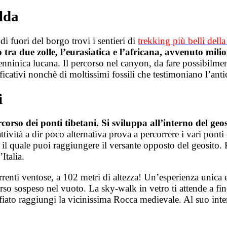
alda
di fuori del borgo trovi i sentieri di
trekking più belli dell
 tra due zolle, l’eurasiatica e l’africana, avvenuto milio
ninica lucana. Il percorso nel canyon, da fare possibilment
ificativi nonchè di moltissimi fossili che testimoniano l’ant
i
rcorso dei ponti tibetani. Si sviluppa all’interno del ge
vità a dir poco alternativa prova a percorrere i vari ponti 
il quale puoi raggiungere il versante opposto del geosito. Per
Italia.
rrenti ventose, a 102 metri di altezza! Un’esperienza unica 
so sospeso nel vuoto. La sky-walk in vetro ti attende a fin
 fiato raggiungi la vicinissima Rocca medievale. Al suo int