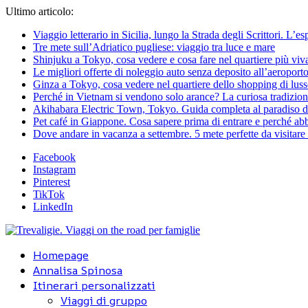
Ultimo articolo:
Viaggio letterario in Sicilia, lungo la Strada degli Scrittori. L’e
Tre mete sull’Adriatico pugliese: viaggio tra luce e mare
Shinjuku a Tokyo, cosa vedere e cosa fare nel quartiere più viv
Le migliori offerte di noleggio auto senza deposito all’aeroporto
Ginza a Tokyo, cosa vedere nel quartiere dello shopping di lus
Perché in Vietnam si vendono solo arance? La curiosa tradizion
Akihabara Electric Town, Tokyo. Guida completa al paradiso d
Pet café in Giappone. Cosa sapere prima di entrare e perché abbi
Dove andare in vacanza a settembre. 5 mete perfette da visitare a
Facebook
Instagram
Pinterest
TikTok
LinkedIn
Homepage
Annalisa Spinosa
Itinerari personalizzati
Viaggi di gruppo