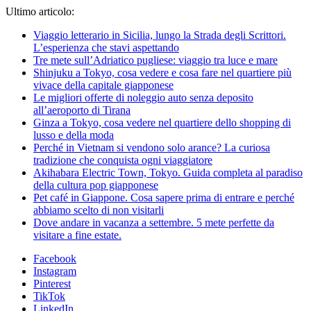
Ultimo articolo:
Viaggio letterario in Sicilia, lungo la Strada degli Scrittori.
L’esperienza che stavi aspettando
Tre mete sull’Adriatico pugliese: viaggio tra luce e mare
Shinjuku a Tokyo, cosa vedere e cosa fare nel quartiere più
vivace della capitale giapponese
Le migliori offerte di noleggio auto senza deposito
all’aeroporto di Tirana
Ginza a Tokyo, cosa vedere nel quartiere dello shopping di
lusso e della moda
Perché in Vietnam si vendono solo arance? La curiosa
tradizione che conquista ogni viaggiatore
Akihabara Electric Town, Tokyo. Guida completa al paradiso
della cultura pop giapponese
Pet café in Giappone. Cosa sapere prima di entrare e perché
abbiamo scelto di non visitarli
Dove andare in vacanza a settembre. 5 mete perfette da
visitare a fine estate.
Facebook
Instagram
Pinterest
TikTok
LinkedIn