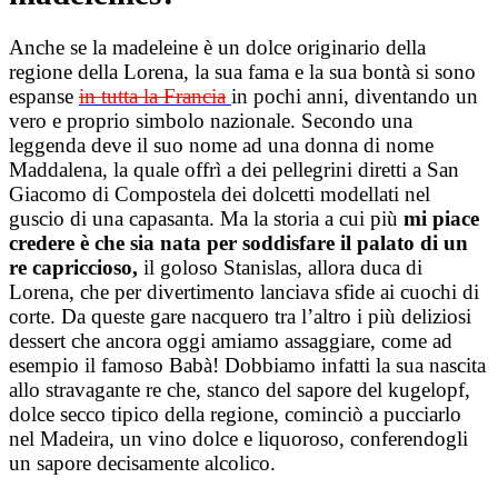
Anche se la madeleine è un dolce originario della
regione della Lorena, la sua fama e la sua bontà si sono
espanse
in tutta la Francia
in pochi anni, diventando un
vero e proprio simbolo nazionale. Secondo una
leggenda deve il suo nome ad una donna di nome
Maddalena, la quale offrì a dei pellegrini diretti a San
Giacomo di Compostela dei dolcetti modellati nel
guscio di una capasanta. Ma la storia a cui più
mi piace
credere è che sia nata per soddisfare il palato di un
re capriccioso,
il goloso Stanislas, allora duca di
Lorena, che per divertimento lanciava sfide ai cuochi di
corte. Da queste gare nacquero tra l’altro i più deliziosi
dessert che ancora oggi amiamo assaggiare, come ad
esempio il famoso Babà! Dobbiamo infatti la sua nascita
allo stravagante re che, stanco del sapore del kugelopf,
dolce secco tipico della regione, cominciò a pucciarlo
nel Madeira, un vino dolce e liquoroso, conferendogli
un sapore decisamente alcolico.