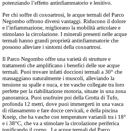
potenziando l’effetto antinfiammatorio e lenitivo.
Per chi soffre di coxoartrosi, le acque termali del Parco
Negombo offrono diversi vantaggi.
​Riducono il dolore
e l’infiammazione, migliorano la mobilità articolare e
stimolano la circolazione.
I minerali presenti nelle acque
termali hanno grandi proprietà antinfiammatorie che
possono alleviare i sintomi della coxoartrosi.
Il Parco Negombo offre una varietà di strutture e
trattamenti che amplificano i benefici delle sue acque
termali. Puoi trovare infatti doccioni termali a 30° che
massaggiano naturalmente i muscoli, alleviando la
tensione su spalle e nuca, e tre vasche collegate tra loro
perfette per la riabilitazione motoria, situate in una zona
panoramica. Puoi usufruire poi della Grotta di Tufo,
profonda 12 metri, dove puoi immergerti in una vasca
di rilassamento e fare docce cervicali, e della piscina
Kneip, che ha vasche con temperature varianili tra i 18°
e i 38°C, che va a stimolare la circolazione periferica
tonificando il corpo.
​
Le acque termali del Parco