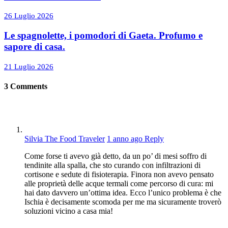
26 Luglio 2026
Le spagnolette, i pomodori di Gaeta. Profumo e
sapore di casa.
21 Luglio 2026
3
Comments
Silvia The Food Traveler
1 anno ago
Reply
Come forse ti avevo già detto, da un po’ di mesi soffro di
tendinite alla spalla, che sto curando con infiltrazioni di
cortisone e sedute di fisioterapia. Finora non avevo pensato
alle proprietà delle acque termali come percorso di cura: mi
hai dato davvero un’ottima idea. Ecco l’unico problema è che
Ischia è decisamente scomoda per me ma sicuramente troverò
soluzioni vicino a casa mia!