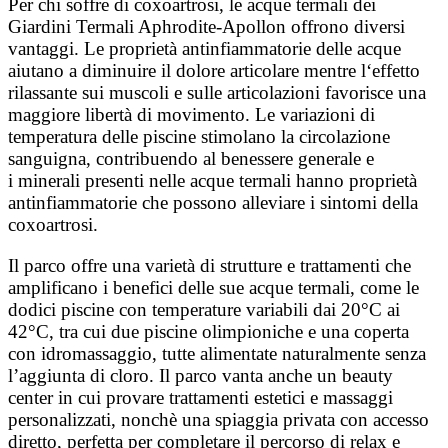
Per chi soffre di coxoartrosi, le acque termali dei
Giardini Termali Aphrodite-Apollon offrono diversi
vantaggi.
Le proprietà antinfiammatorie delle acque
aiutano a diminuire il dolore articolare mentre
l
‘effetto
rilassante sui muscoli e sulle articolazioni favorisce una
maggiore libertà di movimento.
​
Le variazioni di
temperatura delle piscine stimolano la circolazione
sanguigna, contribuendo al benessere generale e
i
minerali presenti nelle acque termali hanno proprietà
antinfiammatorie che possono alleviare i sintomi della
coxoartrosi.
Il parco offre una varietà di strutture e trattamenti che
amplificano i benefici delle sue acque termali, come le
d
odici piscine con temperature variabili dai 20°C ai
42°C, tra cui due piscine olimpioniche e una coperta
con idromassaggio, tutte alimentate naturalmente senza
l’aggiunta di cloro. Il parco vanta anche un beauty
center in cui provare trattamenti estetici e massaggi
personalizzati, nonchè una spiaggia privata con accesso
diretto, perfetta per completare il percorso di relax e