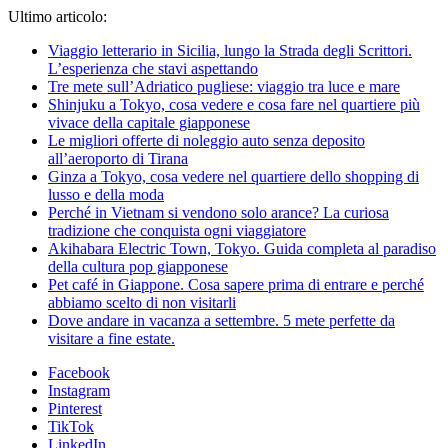
Ultimo articolo:
Viaggio letterario in Sicilia, lungo la Strada degli Scrittori.
L’esperienza che stavi aspettando
Tre mete sull’Adriatico pugliese: viaggio tra luce e mare
Shinjuku a Tokyo, cosa vedere e cosa fare nel quartiere più
vivace della capitale giapponese
Le migliori offerte di noleggio auto senza deposito
all’aeroporto di Tirana
Ginza a Tokyo, cosa vedere nel quartiere dello shopping di
lusso e della moda
Perché in Vietnam si vendono solo arance? La curiosa
tradizione che conquista ogni viaggiatore
Akihabara Electric Town, Tokyo. Guida completa al paradiso
della cultura pop giapponese
Pet café in Giappone. Cosa sapere prima di entrare e perché
abbiamo scelto di non visitarli
Dove andare in vacanza a settembre. 5 mete perfette da
visitare a fine estate.
Facebook
Instagram
Pinterest
TikTok
LinkedIn