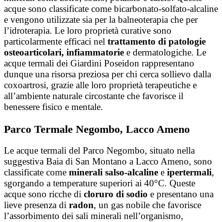
acque sono classificate come bicarbonato-solfato-alcaline
e vengono utilizzate sia per la balneoterapia che per
l’idroterapia.
Le lo
ro proprietà curative sono
particolarmente efficaci nel
trattamento di patologie
osteoarticolari, infiammatorie
e dermatologiche. L
e
acque termali dei Giardini Poseidon rappresentano
dunque una risorsa preziosa per chi cerca sollievo dalla
coxoartrosi, grazie alle loro proprietà terapeutiche e
all’ambiente naturale circostante che favorisce il
benessere fisico e mentale.
Parco Termale Negombo, Lacco Ameno
Le acque termali del Parco Negombo, situato nella
suggestiva Baia di San Montano a Lacco Ameno, sono
classificate come
minerali salso-alcaline
e
ipertermali
,
sgorgando a temperature superiori ai 40°C.
Queste
acque sono ricche di
cloruro di sodio
e presentano una
lieve presenza di
radon
, un gas nobile che favorisce
l’assorbimento dei sali minerali nell’organismo,