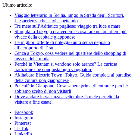
Ultimo articolo:
Viaggio letterario in Sicilia, lungo la Strada degli Scrittori.
L’esperienza che stavi aspettando
Tre mete sull’Adriatico pugliese: viaggio tra luce e mare
Shinjuku a Tokyo, cosa vedere e cosa fare nel quartiere più
vivace della capitale giapponese
Le migliori offerte di noleggio auto senza deposito
all’aeroporto di Tirana
Ginza a Tokyo, cosa vedere nel quartiere dello shopping di
lusso e della moda
Perché in Vietnam si vendono solo arance? La curiosa
tradizione che conquista ogni viaggiatore
Akihabara Electric Town, Tokyo. Guida completa al paradiso
della cultura pop giapponese
Pet café in Giappone. Cosa sapere prima di entrare e perché
abbiamo scelto di non visitarli
Dove andare in vacanza a settembre. 5 mete perfette da
visitare a fine estate.
Facebook
Instagram
Pinterest
TikTok
LinkedIn