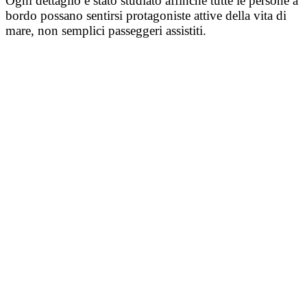
Ogni dettaglio è stato studiato affinché tutte le persone a
bordo possano sentirsi protagoniste attive della vita di
mare, non semplici passeggeri assistiti.