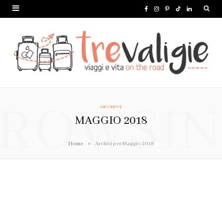
F
I
P
T
L
a
n
i
i
i
c
s
n
k
n
e
t
t
T
k
b
a
e
o
e
o
g
r
k
d
ROWSI
ARCHIVE
o
r
e
I
MAGGIO 2018
k
a
s
n
»
Home
Archivi per Maggio 2018
m
t