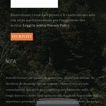
Manteniamo i tuoi dati privati e li condividiamo solo
con terze parti necessarie per l'erogazione dei
servizi.
Leggi la nostra Privacy Policy.
NOTA!
Potresti trovare, all’interno di questo sito, alcuni link affiliati. Se
deciderai di cliccarli e fare un acquisto, riceverò una piccola
commissione, ma per te non cambierà assolutamente nulla. Ci
tengo davvero a dirlo: ogni opinione che condivido nasce dalle mie
esperienze personali, e suggerisco solo servizi e prodotti che scelgo