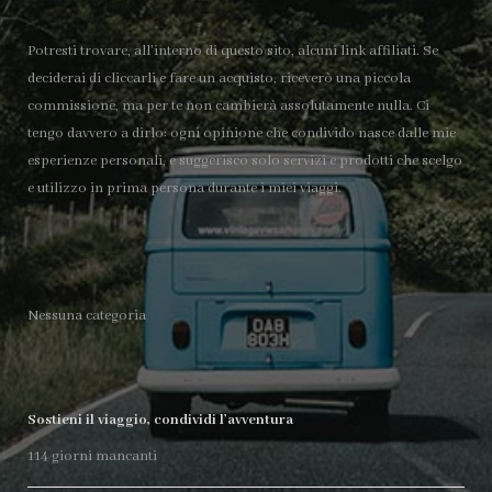
Potresti trovare, all’interno di questo sito, alcuni link affiliati. Se
deciderai di cliccarli e fare un acquisto, riceverò una piccola
commissione, ma per te non cambierà assolutamente nulla. Ci
tengo davvero a dirlo: ogni opinione che condivido nasce dalle mie
esperienze personali, e suggerisco solo servizi e prodotti che scelgo
e utilizzo in prima persona durante i miei viaggi.
Nessuna categoria
Sostieni il viaggio, condividi l’avventura
114
giorni mancanti