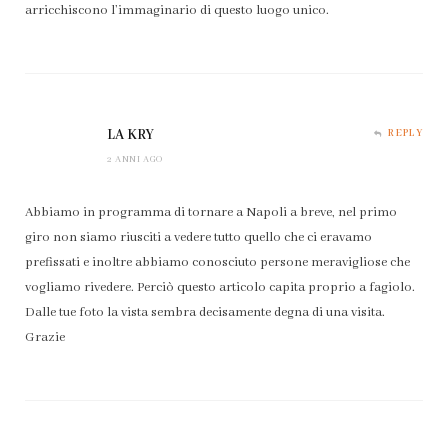
arricchiscono l’immaginario di questo luogo unico.
LA KRY
REPLY
2 ANNI AGO
Abbiamo in programma di tornare a Napoli a breve, nel primo
giro non siamo riusciti a vedere tutto quello che ci eravamo
prefissati e inoltre abbiamo conosciuto persone meravigliose che
vogliamo rivedere. Perciò questo articolo capita proprio a fagiolo.
Dalle tue foto la vista sembra decisamente degna di una visita.
Grazie