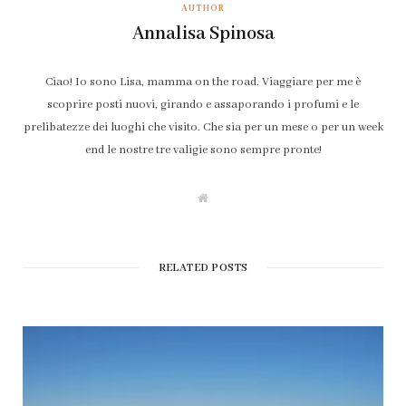
AUTHOR
Annalisa Spinosa
Ciao! Io sono Lisa, mamma on the road. Viaggiare per me è
scoprire posti nuovi, girando e assaporando i profumi e le
prelibatezze dei luoghi che visito. Che sia per un mese o per un week
end le nostre tre valigie sono sempre pronte!
W
e
b
s
i
t
RELATED POSTS
e