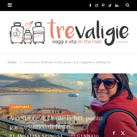
F
I
P
T
L
a
n
i
i
i
c
s
n
k
n
e
t
t
T
k
b
a
e
o
e
o
g
r
k
d
»
Home
Ascensore di Monte Echia, punto paesaggistico di Napoli
o
r
e
I
k
a
s
n
m
t
CAMPANIA
Ascensore di Monte Echia, punto
paesaggistico di Napoli
BY
ANNALISA SPINOSA
27 GENNAIO