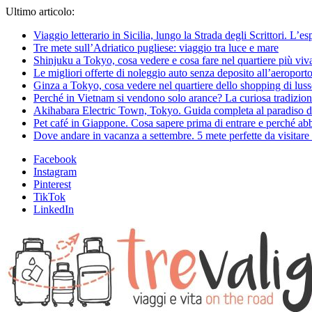
Ultimo articolo:
Viaggio letterario in Sicilia, lungo la Strada degli Scrittori. L’e
Tre mete sull’Adriatico pugliese: viaggio tra luce e mare
Shinjuku a Tokyo, cosa vedere e cosa fare nel quartiere più viv
Le migliori offerte di noleggio auto senza deposito all’aeroporto
Ginza a Tokyo, cosa vedere nel quartiere dello shopping di lus
Perché in Vietnam si vendono solo arance? La curiosa tradizion
Akihabara Electric Town, Tokyo. Guida completa al paradiso d
Pet café in Giappone. Cosa sapere prima di entrare e perché abbi
Dove andare in vacanza a settembre. 5 mete perfette da visitare a
Facebook
Instagram
Pinterest
TikTok
LinkedIn