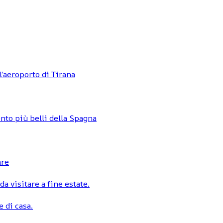
l’aeroporto di Tirana
nto più belli della Spagna
are
a visitare a fine estate.
 di casa.