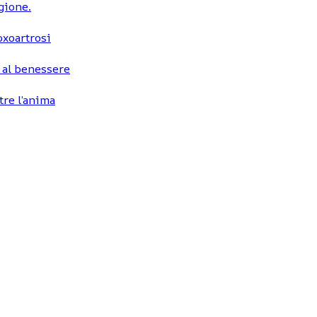
egione.
coxoartrosi
 al benessere
tre l’anima