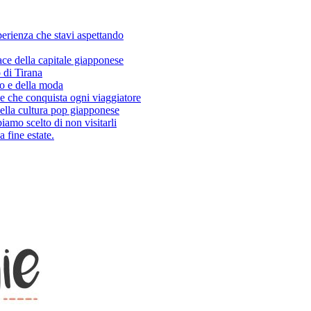
sperienza che stavi aspettando
ace della capitale giapponese
 di Tirana
so e della moda
e che conquista ogni viaggiatore
ella cultura pop giapponese
amo scelto di non visitarli
 fine estate.