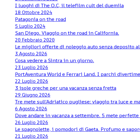
I luoghi di The O.C, il telefilm cult del duemila
18 Ottobre 2024
Patagonia on the road
5 Luglio 2024
San Diego. Viaggio on the road in California.
20 Febbraio 2020
Le migliori offerte di noleggio auto senza deposito al
3 Agosto 2026
Cosa vedere a Sintra in un giorno.
23 Luglio 2026
PortAventura World e Ferrari Land. I parchi divertime
22 Luglio 2026
3 isole greche per una vacanza senza fretta
29 Giugno 2026
Tre mete sull’Adriatico pugliese: viaggio tra luce e m
6 Agosto 2026
Dove andare in vacanza a settembre. 5 mete perfette d
26 Luglio 2026
Le spagnolette, i pomodori di Gaeta. Profumo e sapore
21 Luglio 2026