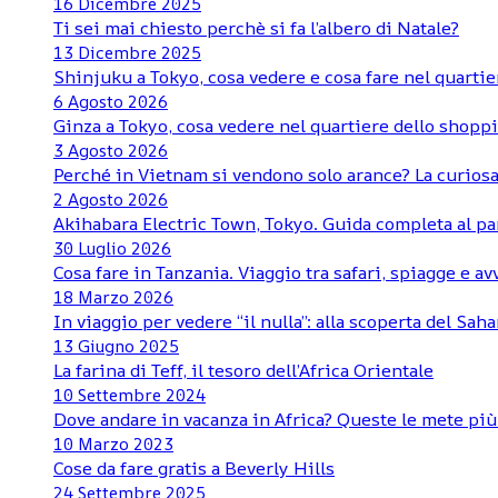
16 Dicembre 2025
Ti sei mai chiesto perchè si fa l’albero di Natale?
13 Dicembre 2025
Shinjuku a Tokyo, cosa vedere e cosa fare nel quartie
6 Agosto 2026
Ginza a Tokyo, cosa vedere nel quartiere dello shoppi
3 Agosto 2026
Perché in Vietnam si vendono solo arance? La curiosa
2 Agosto 2026
Akihabara Electric Town, Tokyo. Guida completa al pa
30 Luglio 2026
Cosa fare in Tanzania. Viaggio tra safari, spiagge e a
18 Marzo 2026
In viaggio per vedere “il nulla”: alla scoperta del Sa
13 Giugno 2025
La farina di Teff, il tesoro dell’Africa Orientale
10 Settembre 2024
Dove andare in vacanza in Africa? Queste le mete pi
10 Marzo 2023
Cose da fare gratis a Beverly Hills
24 Settembre 2025