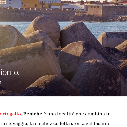
iorno.
4
Portogallo
,
Peniche
è una località che combina in
a selvaggia, la ricchezza della storia e il fascino