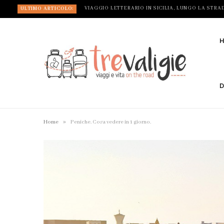
ULTIMO ARTICOLO:
D
»
Home
Peniche. Cosa vedere in 1 giorno.