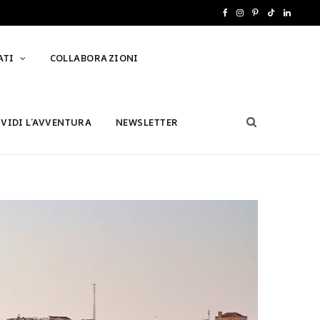
F
I
P
T
L
a
n
i
i
i
ATI
COLLABORAZIONI
c
s
n
k
n
e
t
t
T
k
b
a
e
o
e
IVIDI L’AVVENTURA
NEWSLETTER
o
g
r
k
d
o
r
e
I
k
a
s
n
m
t