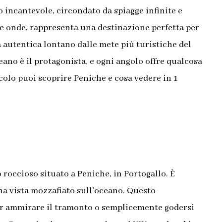
o incantevole, circondato da spiagge infinite e
lle onde, rappresenta una destinazione perfetta per
 autentica lontano dalle mete più turistiche del
ceano è il protagonista, e ogni angolo offre qualcosa
icolo puoi scoprire Peniche e cosa vedere in 1
occioso situato a Peniche, in Portogallo. È
una vista mozzafiato sull’oceano. Questo
er ammirare il tramonto o semplicemente godersi