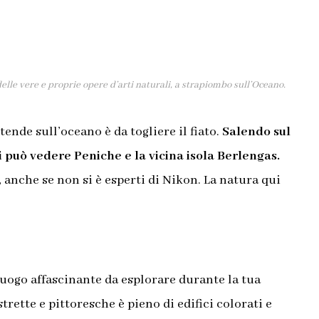
delle vere e proprie opere d’arti naturali, a strapiombo sull’Oceano.
tende sull’oceano è da togliere il fiato.
Salendo sul
i può vedere Peniche e la vicina isola Berlengas.
, anche se non si è esperti di Nikon. La natura qui
luogo affascinante da esplorare durante la tua
strette e pittoresche è pieno di edifici colorati e