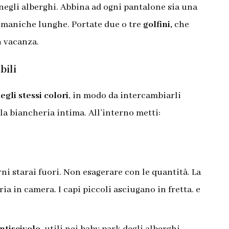
 negli alberghi.
Abbina ad ogni pantalone sia una
a maniche lunghe. Portate due o tre
golfini,
che
n vacanza.
bili
egli stessi colori
, in modo da intercambiarli
a biancheria intima. All’interno metti:
rni starai fuori. Non esagerare con le quantità. La
ia in camera. I capi piccoli asciugano in fretta. e