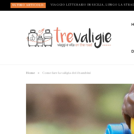
ULTIMO ARTICOLO:
D
»
Home
Come fare la valigia dei i bambini