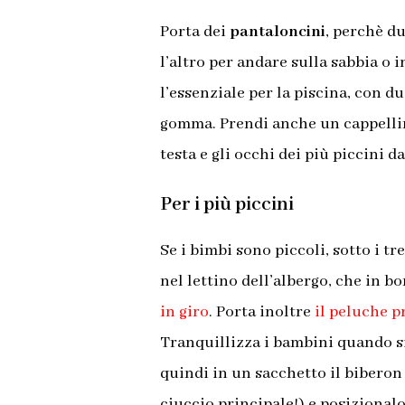
Porta dei
pantaloncini
, perchè du
l’altro per andare sulla sabbia o i
l’essenziale per la piscina, con d
gomma.
Prendi anche un cappellin
testa e gli occhi dei più piccini da
Per i più piccini
Se i bimbi sono piccoli, sotto i tr
nel lettino dell’albergo, che in b
in giro
.
Porta inoltre
il peluche pr
Tranquillizza i bambini quando s
quindi in un sacchetto il biberon e
ciuccio principale!) e posizionalo