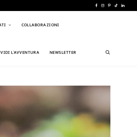
F
I
P
T
L
a
n
i
i
i
ATI
COLLABORAZIONI
c
s
n
k
n
e
t
t
T
k
b
a
e
o
e
IVIDI L’AVVENTURA
NEWSLETTER
o
g
r
k
d
o
r
e
I
k
a
s
n
m
t