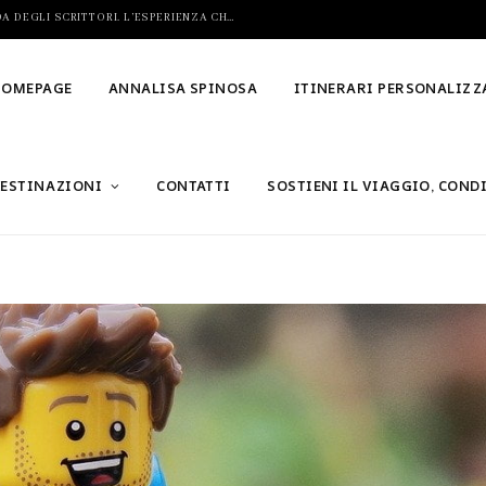
VIAGGIO LETTERARIO IN SICILIA, LUNGO LA STRADA DEGLI SCRITTORI. L’ESPERIENZA CHE STAVI ASPETTANDO
HOMEPAGE
ANNALISA SPINOSA
ITINERARI PERSONALIZZ
ESTINAZIONI
CONTATTI
SOSTIENI IL VIAGGIO, COND