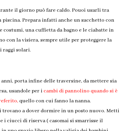
rante il giorno può fare caldo. Pouoi usarli tra
n piscina.
Prepara infatti anche un sacchetto con
ue costumi, una cuffietta da bagno e le ciabatte in
o con la visiera, sempre utile per proteggere la
i raggi solari.
e anni, porta infine delle traversine, da mettere sia
orsa, usandole per i
cambi di pannolino quando si è
eferito,
quello con cui fanno la nanna.
i trovano a dover dormire in un posto nuovo.
Metti
 i ciucci di riserva ( casomai si smarrisse il
 in uno spazio libero nella valigia dei bambini.