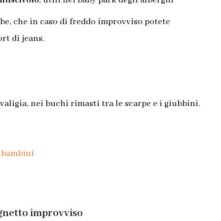
antiscivolo
, utili nei baby park degli alberghi
be, che in caso di freddo improvviso potete
rt di jeans.
valigia, nei buchi rimasti tra le scarpe e i giubbini.
agnetto improvviso