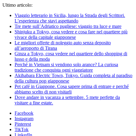
Ultimo articolo:
Viaggio letterario in Sicilia, lungo la Strada degli Scrittori.
L’esperienza che stavi aspettando
Tre mete sull’Adriatico pugliese: viaggio tra luce e mare
Shinjuku a Tokyo, cosa vedere e cosa fare nel quartiere più
vivace della capitale giapponese
Le migliori offerte di noleggio auto senza deposito
all’aeroporto di Tirana
Ginza a Tokyo, cosa vedere nel quartiere dello shopping di
lusso e della moda
Perché in Vietnam si vendono solo arance? La curiosa
tradizione che conquista ogni viaggiatore
Akihabara Electric Town, Tokyo. Guida completa al paradiso
della cultura pop giapponese
Pet café in Giappone. Cosa sapere prima di entrare e perché
abbiamo scelto di non visitarli
Dove andare in vacanza a settembre. 5 mete perfette da
visitare a fine estate.
Facebook
Instagram
Pinterest
TikTok
LinkedIn