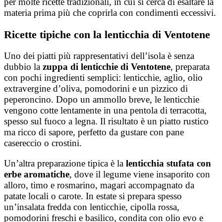
per molte ricette tradizionali, in cui si cerca di esaltare la
materia prima più che coprirla con condimenti eccessivi.
Ricette tipiche con la lenticchia di Ventotene
Uno dei piatti più rappresentativi dell’isola è senza
dubbio la
zuppa di lenticchie di Ventotene
, preparata
con pochi ingredienti semplici: lenticchie, aglio, olio
extravergine d’oliva, pomodorini e un pizzico di
peperoncino. Dopo un ammollo breve, le lenticchie
vengono cotte lentamente in una pentola di terracotta,
spesso sul fuoco a legna. Il risultato è un piatto rustico
ma ricco di sapore, perfetto da gustare con pane
casereccio o crostini.
Un’altra preparazione tipica è la
lenticchia stufata con
erbe aromatiche
, dove il legume viene insaporito con
alloro, timo e rosmarino, magari accompagnato da
patate locali o carote. In estate si prepara spesso
un’insalata fredda con lenticchie, cipolla rossa,
pomodorini freschi e basilico, condita con olio evo e