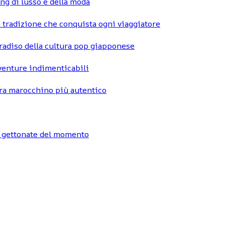
ng di lusso e della moda
 tradizione che conquista ogni viaggiatore
radiso della cultura pop giapponese
vventure indimenticabili
hara marocchino più autentico
ù gettonate del momento