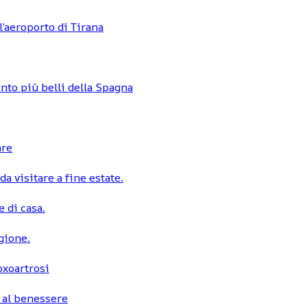
l’aeroporto di Tirana
nto più belli della Spagna
are
a visitare a fine estate.
 di casa.
egione.
coxoartrosi
 al benessere