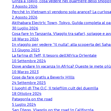
Ginza a Tokyo, cosa vedere nel quartiere dello shoppi
3 Agosto 2026
Perché in Vietnam si vendono solo arance? La curiosa
2 Agosto 2026
Akihabara Electric Town, Tokyo. Guida completa al pa
30 Luglio 2026
Cosa fare in Tanzania. Viaggio tra safari, spiagge e a
18 Marzo 2026
In viaggio per vedere “il nulla”: alla scoperta del Sa
13 Giugno 2025
La farina di Teff, il tesoro dell’Africa Orientale
10 Settembre 2024
Dove andare in vacanza in Africa? Queste le mete pi
10 Marzo 2023
Cose da fare gratis a Beverly Hills
24 Settembre 2025
I luoghi di The O.C, il telefilm cult del duemila
18 Ottobre 2024
Patagonia on the road
5 Luglio 2024
San Diego. Viaggio on the road in California.