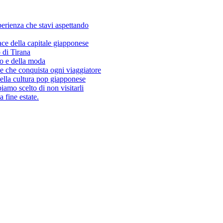
sperienza che stavi aspettando
ace della capitale giapponese
 di Tirana
so e della moda
e che conquista ogni viaggiatore
ella cultura pop giapponese
amo scelto di non visitarli
 fine estate.