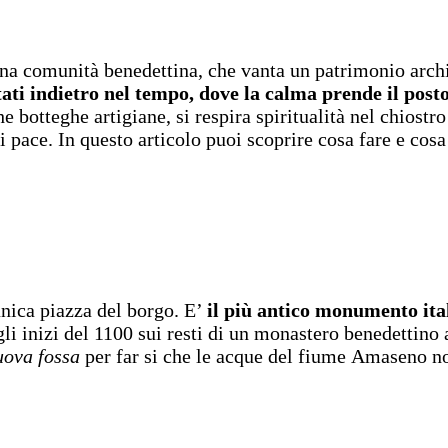
una comunità benedettina, che vanta un patrimonio archit
ti indietro nel tempo, dove la calma prende il posto
e botteghe artigiane, si respira spiritualità nel chiostr
i pace. In questo articolo puoi scoprire cosa fare e cos
nica piazza del borgo. E’
il più antico monumento ita
 inizi del 1100 sui resti di un monastero benedettino a
ova fossa
per far si che le acque del fiume Amaseno non