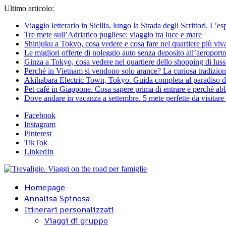
Ultimo articolo:
Viaggio letterario in Sicilia, lungo la Strada degli Scrittori. L’e
Tre mete sull’Adriatico pugliese: viaggio tra luce e mare
Shinjuku a Tokyo, cosa vedere e cosa fare nel quartiere più viv
Le migliori offerte di noleggio auto senza deposito all’aeroporto
Ginza a Tokyo, cosa vedere nel quartiere dello shopping di lus
Perché in Vietnam si vendono solo arance? La curiosa tradizion
Akihabara Electric Town, Tokyo. Guida completa al paradiso d
Pet café in Giappone. Cosa sapere prima di entrare e perché abbi
Dove andare in vacanza a settembre. 5 mete perfette da visitare a
Facebook
Instagram
Pinterest
TikTok
LinkedIn
Homepage
Annalisa Spinosa
Itinerari personalizzati
Viaggi di gruppo