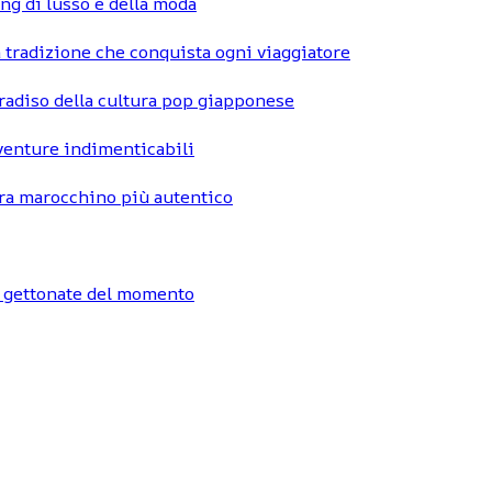
ng di lusso e della moda
 tradizione che conquista ogni viaggiatore
radiso della cultura pop giapponese
vventure indimenticabili
hara marocchino più autentico
ù gettonate del momento