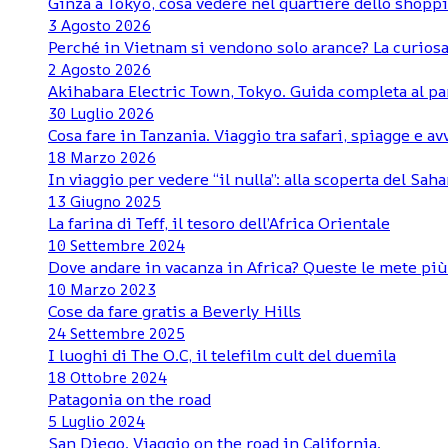
Ginza a Tokyo, cosa vedere nel quartiere dello shoppi
3 Agosto 2026
Perché in Vietnam si vendono solo arance? La curiosa
2 Agosto 2026
Akihabara Electric Town, Tokyo. Guida completa al pa
30 Luglio 2026
Cosa fare in Tanzania. Viaggio tra safari, spiagge e a
18 Marzo 2026
In viaggio per vedere “il nulla”: alla scoperta del Sa
13 Giugno 2025
La farina di Teff, il tesoro dell’Africa Orientale
10 Settembre 2024
Dove andare in vacanza in Africa? Queste le mete pi
10 Marzo 2023
Cose da fare gratis a Beverly Hills
24 Settembre 2025
I luoghi di The O.C, il telefilm cult del duemila
18 Ottobre 2024
Patagonia on the road
5 Luglio 2024
San Diego. Viaggio on the road in California.