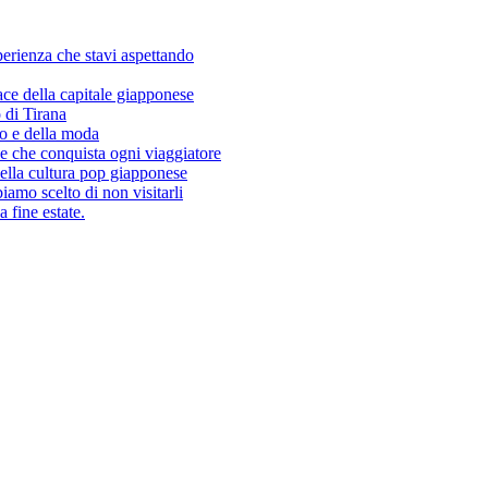
sperienza che stavi aspettando
ace della capitale giapponese
 di Tirana
so e della moda
e che conquista ogni viaggiatore
ella cultura pop giapponese
amo scelto di non visitarli
 fine estate.