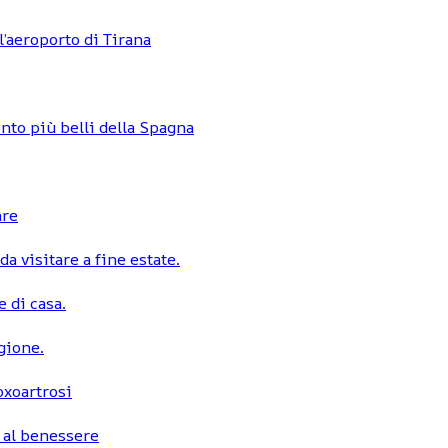
l’aeroporto di Tirana
nto più belli della Spagna
are
a visitare a fine estate.
 di casa.
egione.
coxoartrosi
 al benessere