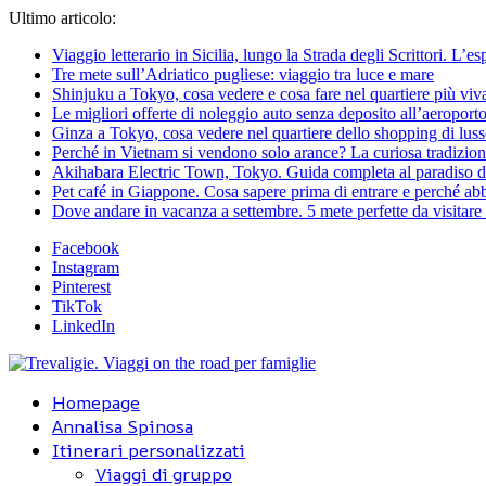
Ultimo articolo:
Viaggio letterario in Sicilia, lungo la Strada degli Scrittori. L’e
Tre mete sull’Adriatico pugliese: viaggio tra luce e mare
Shinjuku a Tokyo, cosa vedere e cosa fare nel quartiere più viv
Le migliori offerte di noleggio auto senza deposito all’aeroporto
Ginza a Tokyo, cosa vedere nel quartiere dello shopping di lus
Perché in Vietnam si vendono solo arance? La curiosa tradizion
Akihabara Electric Town, Tokyo. Guida completa al paradiso d
Pet café in Giappone. Cosa sapere prima di entrare e perché abbi
Dove andare in vacanza a settembre. 5 mete perfette da visitare a
Facebook
Instagram
Pinterest
TikTok
LinkedIn
Homepage
Annalisa Spinosa
Itinerari personalizzati
Viaggi di gruppo