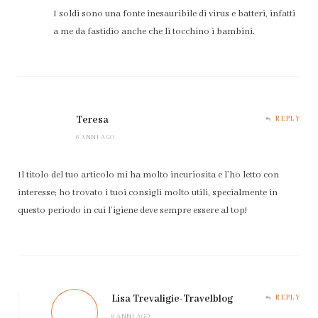
I soldi sono una fonte inesauribile di virus e batteri, infatti
a me da fastidio anche che li tocchino i bambini.
Teresa
REPLY
6 ANNI AGO
Il titolo del tuo articolo mi ha molto incuriosita e l’ho letto con
interesse; ho trovato i tuoi consigli molto utili, specialmente in
questo periodo in cui l’igiene deve sempre essere al top!
Lisa Trevaligie-Travelblog
REPLY
6 ANNI AGO