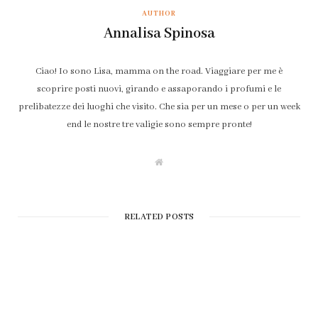
AUTHOR
Annalisa Spinosa
Ciao! Io sono Lisa, mamma on the road. Viaggiare per me è
scoprire posti nuovi, girando e assaporando i profumi e le
prelibatezze dei luoghi che visito. Che sia per un mese o per un week
end le nostre tre valigie sono sempre pronte!
W
e
b
s
i
t
RELATED POSTS
e