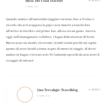
Silvia The Food Traveler
REPLY
6 ANNI AGO
Quando andavo all’università viaggiavo in treno fino a Torino e
ricordo che se ti scappava la pipì e non riuscivi a tenerla fino
all’arrivo in facoltà o nel primo bar, allora era un guaio. Ancora
oggi, nell’immaginario collettivo, i bagni della stazione di Porta
Nuova sono un incubo ricorrente. In tutti i sensi perché mi capita
spesso di avere incubi a tema: sogno di essere in viaggio, di dover
andare in bagno e trovare solo WC talmente sporchi da non avere il
coraggio di entrare!
Lisa Trevaligie-Travelblog
REPLY
6 ANNI AGO