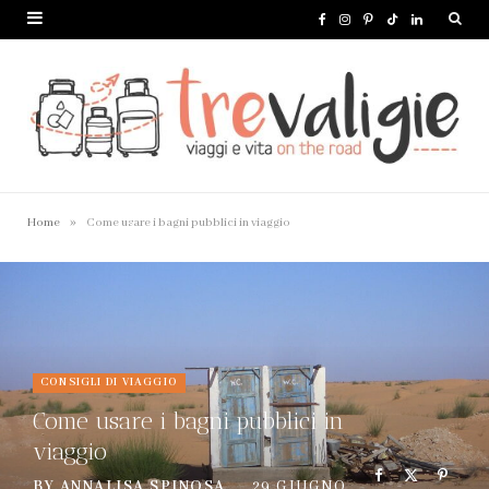
F
I
P
T
L
a
n
i
i
i
c
s
n
k
n
e
t
t
T
k
b
a
e
o
e
o
g
r
k
d
»
Home
Come usare i bagni pubblici in viaggio
o
r
e
I
k
a
s
n
m
t
CONSIGLI DI VIAGGIO
Come usare i bagni pubblici in
viaggio
BY
ANNALISA SPINOSA
29 GIUGNO