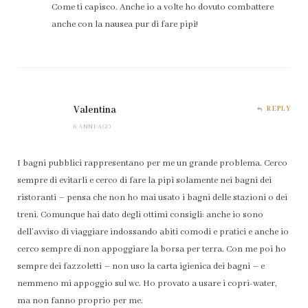
Come ti capisco. Anche io a volte ho dovuto combattere
anche con la nausea pur di fare pipì!
Valentina
REPLY
6 ANNI AGO
I bagni pubblici rappresentano per me un grande problema. Cerco
sempre di evitarli e cerco di fare la pipì solamente nei bagni dei
ristoranti – pensa che non ho mai usato i bagni delle stazioni o dei
treni. Comunque hai dato degli ottimi consigli: anche io sono
dell’avviso di viaggiare indossando abiti comodi e pratici e anche io
cerco sempre di non appoggiare la borsa per terra. Con me poi ho
sempre dei fazzoletti – non uso la carta igienica dei bagni – e
nemmeno mi appoggio sul wc. Ho provato a usare i copri-water,
ma non fanno proprio per me.