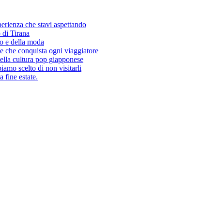
sperienza che stavi aspettando
 di Tirana
so e della moda
e che conquista ogni viaggiatore
ella cultura pop giapponese
amo scelto di non visitarli
 fine estate.