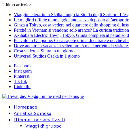
Ultimo articolo:
Viaggio letterario in Sicilia, lungo la Strada degli Scrittori. L’e
Le migliori offerte di noleggio auto senza deposito all’aeroporto
Ginza a Tokyo, cosa vedere nel quartiere dello shopping di lus
Perché in Vietnam si vendono solo arance? La curiosa tradizion
Akihabara Electric Town, Tokyo. Guida completa al paradiso d
Pet café in Giappone. Cosa sapere prima di entrare e perché abbi
Dove andare in vacanza a settembre. 5 mete perfette da visitare a
Cosa vedere a Sintra in un giorno.
Universal Studios Osaka in 1 giorno
Facebook
Instagram
Pinterest
TikTok
LinkedIn
Homepage
Annalisa Spinosa
Itinerari personalizzati
Viaggi di gruppo