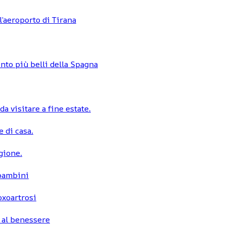
l’aeroporto di Tirana
nto più belli della Spagna
a visitare a fine estate.
 di casa.
egione.
 bambini
coxoartrosi
 al benessere