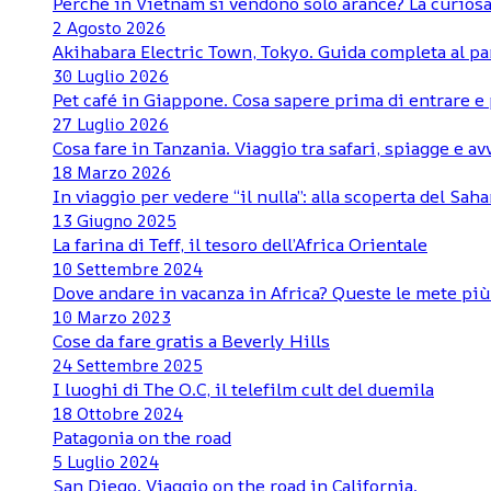
Perché in Vietnam si vendono solo arance? La curiosa
2 Agosto 2026
Akihabara Electric Town, Tokyo. Guida completa al pa
30 Luglio 2026
Pet café in Giappone. Cosa sapere prima di entrare e 
27 Luglio 2026
Cosa fare in Tanzania. Viaggio tra safari, spiagge e a
18 Marzo 2026
In viaggio per vedere “il nulla”: alla scoperta del Sa
13 Giugno 2025
La farina di Teff, il tesoro dell’Africa Orientale
10 Settembre 2024
Dove andare in vacanza in Africa? Queste le mete pi
10 Marzo 2023
Cose da fare gratis a Beverly Hills
24 Settembre 2025
I luoghi di The O.C, il telefilm cult del duemila
18 Ottobre 2024
Patagonia on the road
5 Luglio 2024
San Diego. Viaggio on the road in California.